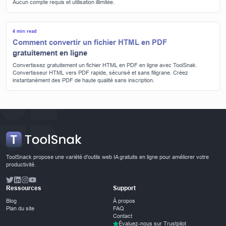
Aucun compte requis et utilisation illimitée.
4 min read
Comment convertir un fichier HTML en PDF
gratuitement en ligne
Convertissez gratuitement un fichier HTML en PDF en ligne avec ToolSnak.
Convertisseur HTML vers PDF rapide, sécurisé et sans filigrane. Créez
instantanément des PDF de haute qualité sans inscription.
ToolSnack propose une variété d'outils web IA gratuits en ligne pour améliorer votre
productivité.
Ressources
Support
Blog
À propos
Plan du site
FAQ
Contact
Évaluez-nous sur Trustpilot