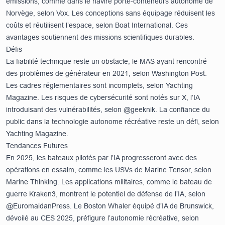
émissions, comme dans le navire porte-conteneurs autonome de
Norvège, selon
Vox
. Les conceptions sans équipage réduisent les
coûts et réutilisent l’espace, selon
Boat International
. Ces
avantages soutiennent des missions scientifiques durables.
Défis
La fiabilité technique reste un obstacle, le MAS ayant rencontré
des problèmes de générateur en 2021, selon
Washington Post
.
Les cadres réglementaires sont incomplets, selon
Yachting
Magazine
. Les risques de cybersécurité sont notés sur X, l’IA
introduisant des vulnérabilités, selon @geeknik. La confiance du
public dans la technologie autonome récréative reste un défi, selon
Yachting Magazine
.
Tendances Futures
En 2025, les bateaux pilotés par l’IA progresseront avec des
opérations en essaim, comme les USVs de Marine Tensor, selon
Marine Thinking
. Les applications militaires, comme le bateau de
guerre Kraken3, montrent le potentiel de défense de l’IA, selon
@EuromaidanPress. Le Boston Whaler équipé d’IA de Brunswick,
dévoilé au CES 2025, préfigure l’autonomie récréative, selon