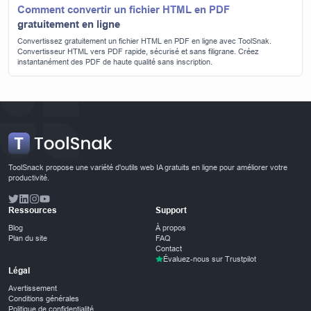
Comment convertir un fichier HTML en PDF
gratuitement en ligne
Convertissez gratuitement un fichier HTML en PDF en ligne avec ToolSnak.
Convertisseur HTML vers PDF rapide, sécurisé et sans filigrane. Créez
instantanément des PDF de haute qualité sans inscription.
ToolSnack propose une variété d'outils web IA gratuits en ligne pour améliorer votre
productivité.
Ressources
Support
Blog
À propos
Plan du site
FAQ
Contact
Évaluez-nous sur Trustpilot
Légal
Avertissement
Conditions générales
Politique de confidentialité