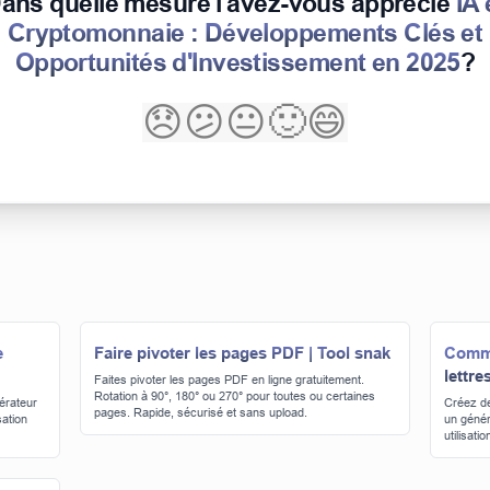
ans quelle mesure l'avez-vous apprécié
IA 
Cryptomonnaie : Développements Clés et
Opportunités d'Investissement en 2025
?
😞
😕
😐
🙂
😄
e
Faire pivoter les pages PDF | Tool snak
Comme
lettre
Faites pivoter les pages PDF en ligne gratuitement.
Rotation à 90°, 180° ou 270° pour toutes ou certaines
érateur
Créez de
pages. Rapide, sécurisé et sans upload.
sation
un génér
utilisation