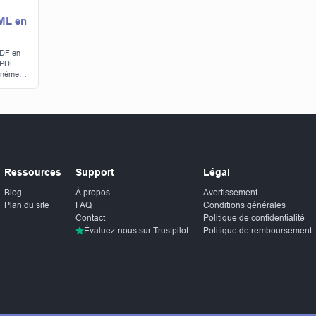
TML en
PDF en
 PDF
tanément
Ressources
Support
Légal
Blog
À propos
Avertissement
Plan du site
FAQ
Conditions générales
Contact
Politique de confidentialité
Évaluez-nous sur Trustpilot
Politique de remboursement