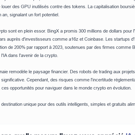
 louer des GPU inutilisés contre des tokens. La capitalisation boursi
 an, signalant un fort potentiel.
ypto sont en plein essor.
BingX
a promis 300 millions de dollars pour l'
lars auprès d'investisseurs comme a16z et Coinbase. Les startups d'I
tation de 200% par rapport à 2023, soutenues par des firmes comme 
l'IA dans l'avenir de la crypto.
onnaie remodèle le paysage financier. Des robots de trading aux proje
ignificative. Cependant, des risques comme l'incertitude réglementair
z ces opportunités pour naviguer dans le monde crypto en évolution.
 destination unique pour des outils intelligents, simples et gratuits al