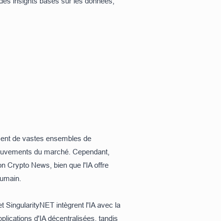
des insights basés sur les données,
.
lysent de vastes ensembles de
 mouvements du marché. Cependant,
lon
Crypto News
, bien que l'IA offre
humain.
SingularityNET intègrent l'IA avec la
lications d'IA décentralisées, tandis