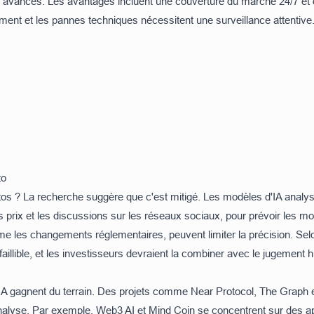
s avancés. Les avantages incluent une couverture du marché 24/7 et 
ent et les pannes techniques nécessitent une surveillance attentive
to
ryptos ? La recherche suggère que c'est mitigé. Les modèles d'IA ana
 prix et les discussions sur les réseaux sociaux, pour prévoir les
 les changements réglementaires, peuvent limiter la précision. Se
nfaillible, et les investisseurs devraient la combiner avec le jugement 
A gagnent du terrain. Des projets comme Near Protocol, The Graph et 
'analyse. Par exemple,
Web3 AI
et
Mind Coin
se concentrent sur des app