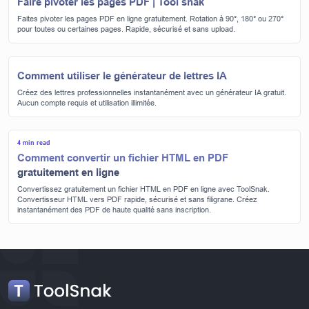
Faire pivoter les pages PDF | Tool snak
Faites pivoter les pages PDF en ligne gratuitement. Rotation à 90°, 180° ou 270°
pour toutes ou certaines pages. Rapide, sécurisé et sans upload.
Comment utiliser le générateur de lettres IA
Créez des lettres professionnelles instantanément avec un générateur IA gratuit.
Aucun compte requis et utilisation illimitée.
4 min read
Comment convertir un fichier HTML en PDF
gratuitement en ligne
Convertissez gratuitement un fichier HTML en PDF en ligne avec ToolSnak.
Convertisseur HTML vers PDF rapide, sécurisé et sans filigrane. Créez
instantanément des PDF de haute qualité sans inscription.