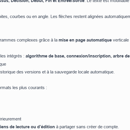
sus, Décision, Début, Fin et Entrée/Sortie
. Le texte est modifiab
ites, courbes ou en angle. Les flèches restent alignées automatiqu
grammes complexes grâce à la
mise en page automatique
verticale
es intégrés :
algorithme de base, connexion/inscription, arbre de 
ique
’historique des versions et à la sauvegarde locale automatique.
mats les plus courants :
érieurement
liens de lecture ou d’édition
à partager sans créer de compte.