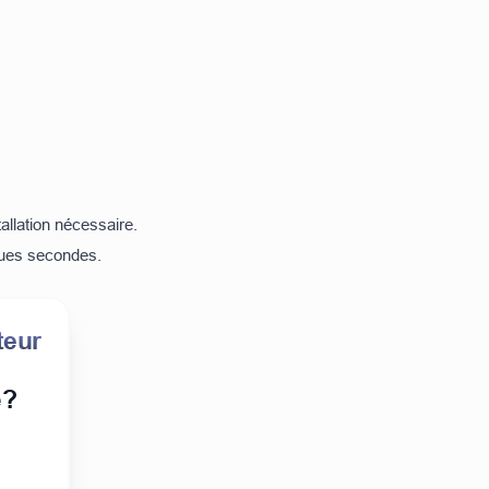
allation nécessaire.
ques secondes.
teur
e
?