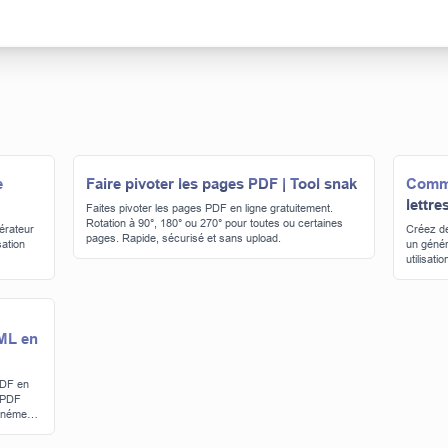
e
Faire pivoter les pages PDF | Tool snak
Comme
lettre
Faites pivoter les pages PDF en ligne gratuitement.
Rotation à 90°, 180° ou 270° pour toutes ou certaines
érateur
Créez de
pages. Rapide, sécurisé et sans upload.
sation
un génér
utilisation
TML en
PDF en
 PDF
tanément