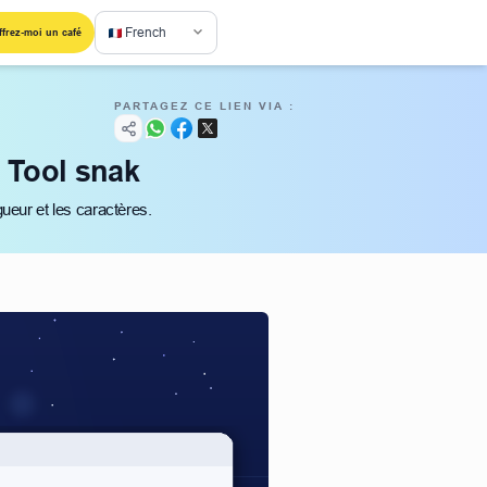
French
ffrez-moi un café
PARTAGEZ CE LIEN VIA :
| Tool snak
ueur et les caractères.