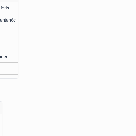
forts
tantanée
rité