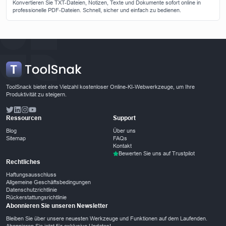
Konvertieren Sie TXT-Dateien, Notizen, Texte und Dokumente sofort online in
professionelle PDF-Dateien. Schnell, sicher und einfach zu bedienen.
ToolSnack bietet eine Vielzahl kostenloser Online-KI-Webwerkzeuge, um Ihre
Produktivität zu steigern.
Ressourcen
Support
Blog
Über uns
Sitemap
FAQs
Kontakt
Bewerten Sie uns auf Trustpilot
Rechtliches
Haftungsausschluss
Allgemeine Geschäftsbedingungen
Datenschutzrichtlinie
Rückerstattungsrichtlinie
Abonnieren Sie unseren Newsletter
Bleiben Sie über unsere neuesten Werkzeuge und Funktionen auf dem Laufenden.
Abonnieren Sie jetzt für exklusive Updates!