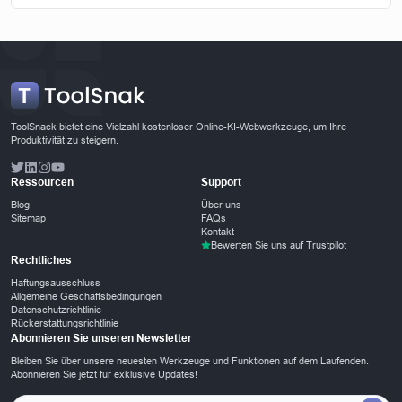
ToolSnack bietet eine Vielzahl kostenloser Online-KI-Webwerkzeuge, um Ihre
Produktivität zu steigern.
Ressourcen
Support
Blog
Über uns
Sitemap
FAQs
Kontakt
Bewerten Sie uns auf Trustpilot
Rechtliches
Haftungsausschluss
Allgemeine Geschäftsbedingungen
Datenschutzrichtlinie
Rückerstattungsrichtlinie
Abonnieren Sie unseren Newsletter
Bleiben Sie über unsere neuesten Werkzeuge und Funktionen auf dem Laufenden.
Abonnieren Sie jetzt für exklusive Updates!