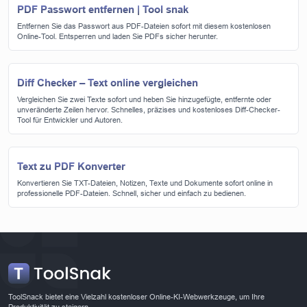
PDF Passwort entfernen | Tool snak
Entfernen Sie das Passwort aus PDF-Dateien sofort mit diesem kostenlosen
Online-Tool. Entsperren und laden Sie PDFs sicher herunter.
Diff Checker – Text online vergleichen
Vergleichen Sie zwei Texte sofort und heben Sie hinzugefügte, entfernte oder
unveränderte Zeilen hervor. Schnelles, präzises und kostenloses Diff-Checker-
Tool für Entwickler und Autoren.
Text zu PDF Konverter
Konvertieren Sie TXT-Dateien, Notizen, Texte und Dokumente sofort online in
professionelle PDF-Dateien. Schnell, sicher und einfach zu bedienen.
ToolSnack bietet eine Vielzahl kostenloser Online-KI-Webwerkzeuge, um Ihre