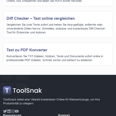
Online-Tool. Entsperren und laden Sie PDFs sicher herunter.
Diff Checker – Text online vergleichen
Vergleichen Sie zwei Texte sofort und heben Sie hinzugefügte, entfernte oder
unveränderte Zeilen hervor. Schnelles, präzises und kostenloses Diff-Checker-
Tool für Entwickler und Autoren.
Text zu PDF Konverter
Konvertieren Sie TXT-Dateien, Notizen, Texte und Dokumente sofort online in
professionelle PDF-Dateien. Schnell, sicher und einfach zu bedienen.
ToolSnack bietet eine Vielzahl kostenloser Online-KI-Webwerkzeuge, um Ihre
Produktivität zu steigern.
Ressourcen
Support