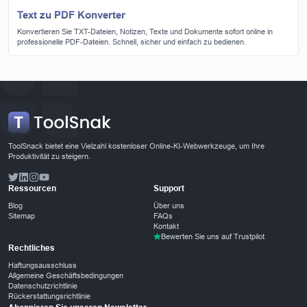
Text zu PDF Konverter
Konvertieren Sie TXT-Dateien, Notizen, Texte und Dokumente sofort online in
professionelle PDF-Dateien. Schnell, sicher und einfach zu bedienen.
ToolSnack bietet eine Vielzahl kostenloser Online-KI-Webwerkzeuge, um Ihre
Produktivität zu steigern.
Ressourcen
Support
Blog
Über uns
Sitemap
FAQs
Kontakt
Bewerten Sie uns auf Trustpilot
Rechtliches
Haftungsausschluss
Allgemeine Geschäftsbedingungen
Datenschutzrichtlinie
Rückerstattungsrichtlinie