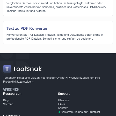
Vergleichen Sie zwei Texte sofort und heben Sie hinzugefügte, entfernte oder
unveränderte Zeilen hervor. Schnelles, präzises und kostenloses Diff-Checker-
Tool für Entwickler und Autoren.
Text zu PDF Konverter
Konvertieren Sie TXT-Dateien, Notizen, Texte und Dokumente sofort online in
professionelle PDF-Dateien. Schnell, sicher und einfach zu bedienen.
ToolSnack bietet eine Vielzahl kostenloser Online-KI-Webwerkzeuge, um Ihre
Produktivität zu steigern.
Ressourcen
Support
Blog
Über uns
Sitemap
FAQs
Kontakt
Bewerten Sie uns auf Trustpilot