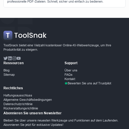
professionelle PDF-Dateien. Schnell, sicher und einfach zu bedienen.
ToolSnack bietet eine Vielzahl kostenloser Online-KI-Webwerkzeuge, um Ihre
Produktivität zu steigern.
Ressourcen
Support
Blog
Über uns
Sitemap
FAQs
Kontakt
Bewerten Sie uns auf Trustpilot
Rechtliches
Haftungsausschluss
Allgemeine Geschäftsbedingungen
Datenschutzrichtlinie
Rückerstattungsrichtlinie
Abonnieren Sie unseren Newsletter
Bleiben Sie über unsere neuesten Werkzeuge und Funktionen auf dem Laufenden.
Abonnieren Sie jetzt für exklusive Updates!