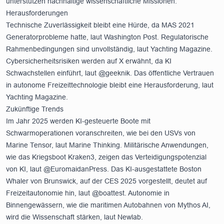
unterstützen nachhaltige wissenschaftliche Missionen.
Herausforderungen
Technische Zuverlässigkeit bleibt eine Hürde, da MAS 2021
Generatorprobleme hatte, laut
Washington Post
. Regulatorische
Rahmenbedingungen sind unvollständig, laut
Yachting Magazine
.
Cybersicherheitsrisiken werden auf X erwähnt, da KI
Schwachstellen einführt, laut @geeknik. Das öffentliche Vertrauen
in autonome Freizeittechnologie bleibt eine Herausforderung, laut
Yachting Magazine
.
Zukünftige Trends
Im Jahr 2025 werden KI-gesteuerte Boote mit
Schwarmoperationen voranschreiten, wie bei den USVs von
Marine Tensor, laut
Marine Thinking
. Militärische Anwendungen,
wie das Kriegsboot Kraken3, zeigen das Verteidigungspotenzial
von KI, laut @EuromaidanPress. Das KI-ausgestattete Boston
Whaler von Brunswick, auf der CES 2025 vorgestellt, deutet auf
Freizeitautonomie hin, laut @boattest. Autonomie in
Binnengewässern, wie die maritimen Autobahnen von Mythos AI,
wird die Wissenschaft stärken, laut
Newlab
.