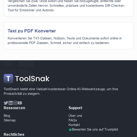
Vergleichen Sie zwei Texte sofort und heben Sie hinzugefügte, entfernte oder
unveränderte Zeilen hervor. Schnelles, präzises und kostenloses Diff-Checker-
Tool für Entwickler und Autoren.
Text zu PDF Konverter
Konvertieren Sie TXT-Dateien, Notizen, Texte und Dokumente sofort online in
professionelle PDF-Dateien. Schnell, sicher und einfach zu bedienen.
ToolSnack bietet eine Vielzahl kostenloser Online-KI-Webwerkzeuge, um Ihre
Produktivität zu steigern.
Ressourcen
Support
Blog
Über uns
Sitemap
FAQs
Kontakt
Bewerten Sie uns auf Trustpilot
Rechtliches